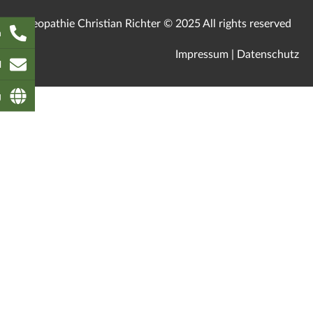
Osteopathie Christian Richter © 2025 All rights reserved
n
Impressum
|
Datenschutz
l
g